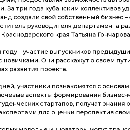
. За три года кубанским коллективов уд
оманд создали свой собственный бизнес –
еститель руководителя департамента ра
раснодарского края Татьяна Гончарова
 году – участие выпускников предыдущи
 новичками. Они расскажут о своем пут
пах развития проекта.
 дней, участники познакомятся с основа
ключевые аспекты формирования бизнес-
уденческих стартапов, получат знания 
 экспертами для оценки перспектив свои
которых молодые инноваторы могут транс