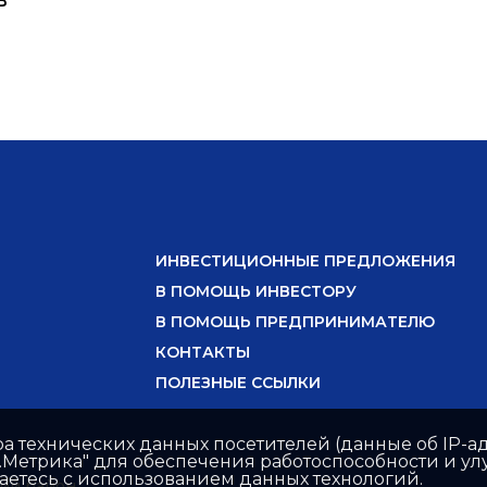
ИНВЕСТИЦИОННЫЕ ПРЕДЛОЖЕНИЯ
В ПОМОЩЬ ИНВЕСТОРУ
В ПОМОЩЬ ПРЕДПРИНИМАТЕЛЮ
КОНТАКТЫ
ПОЛЕЗНЫЕ ССЫЛКИ
ра технических данных посетителей (данные об IP-ад
с.Метрика" для обеспечения работоспособности и 
шаетесь с использованием данных технологий.
ий район