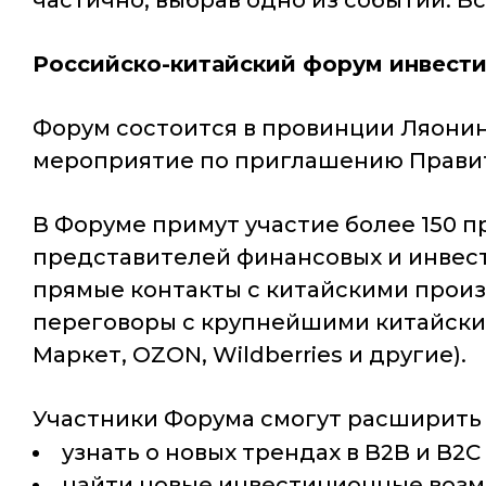
частично, выбрав одно из событий. Вс
Российско-китайский форум инвести
Форум состоится в провинции Ляони
мероприятие по приглашению Правит
В Форуме примут участие более 150 п
представителей финансовых и инвес
прямые контакты с китайскими произ
переговоры с крупнейшими китайским
Маркет, OZON, Wildberries и другие).
Участники Форума смогут расширить с
узнать о новых трендах в B2B и B2
найти новые инвестиционные возм