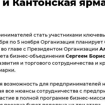
и Кантонская ярма
нимателей стать участниками ключевых
ября по 5 ноября Организация планирует 
во главе с Президентом Организации
А
вета бизнес-объединения
Сергеем Бори
звития и торгового сотрудничества и 
марки.
ая возможность для предпринимателей н
ая все нюансы сотрудничества с предп
тие в полной программе бизнес-миссии 