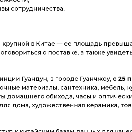
ивы сотрудничества.
 крупной в Китае — ее площадь превышае
говориться о поставке, а также увидет
инции Гуандун, в городе Гуанчжоу,
с 25 
чные материалы, сантехника, мебель, ку
ы домашнего обихода, часы и оптически
ля дома, художественная керамика, това
ступ к китайским базам данных для кач