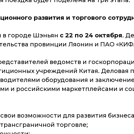
я поездка будет поделена на три этапа.
ционного развития и торгового сотруд
н в городе Шэньян
с 22 по 24 октября
. Д
ельства провинции Ляонин и ПАО «КИФ
редставителей ведомств и госкорпораци
тиционных учреждений Китая. Деловая п
водителями оборудования и заключение 
и и российскими маркетплейсами и соцсе
вои возможности для развития бизнеса,
C трансграничной торговле;
ожности;