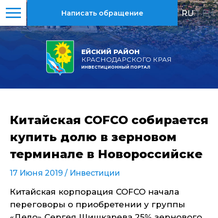
RU
|
EN
Написать обращение
ЕЙСКИЙ РАЙОН
КРАСНОДАРСКОГО КРАЯ
ИНВЕСТИЦИОННЫЙ ПОРТАЛ
Китайская COFCO собирается
купить долю в зерновом
терминале в Новороссийске
17 Июня 2019 /
Инвестиции
Китайская корпорация COFCO начала
переговоры о приобретении у группы
«Дело» Сергея Шишкарева 25% зернового