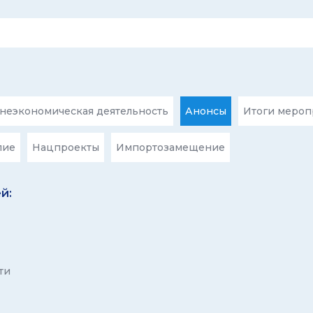
еэкономическая деятельность
Анонсы
Итоги мероп
лие
Нацпроекты
Импортозамещение
й:
ти