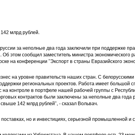
142 млрд рублей.
руссии за неполные два года заключили при поддержке прав
. Об этом сообщил заместитель министра экономического 
ске на конференции "Экспорт в страны Евразийского эконо
нес на уровне правительств наших стран. С белорусскими 
оддержки региональных проектов. Работа имеет большой сп
 на контроле в портфеле нашей рабочей группы с Республи
орговых контрактов были заключены за неполные два года ра
свыше 142 млрд рублей", - сказал Вольвач.
 о поставках, но и инвестициях, серьезной промышленной и
 коллегами из Узбекистана. В нашем портфеле есть 23 меж