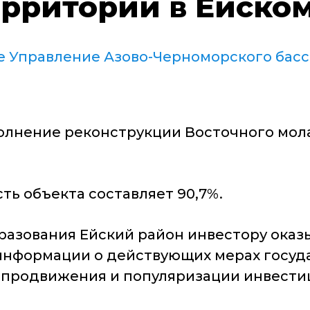
ерритории в Ейском
е Управление Азово-Черноморского басс
олнение реконструкции Восточного мол
ь объекта составляет 90,7%.
азования Ейский район инвестору оказ
 информации о действующих мерах госу
 продвижения и популяризации инвести