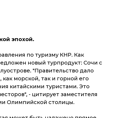
кой эпохой.
равления по туризму КНР. Как
редложен новый турпродукт: Сочи с
олуострове. "Правительство дало
как морской, так и горной его
ния китайскими туристами. Это
есторов", - цитирует заместителя
ии Олимпийской столицы.
итая может быть налажено прямое