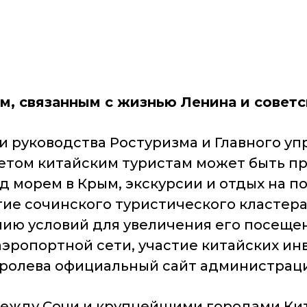
м, связанным с жизнью Ленина и советс
чи руководства Ростуризма и Главного уп
летом китайским туристам может быть п
 морем в Крым, экскурсии и отдых на п
ие сочинского туристического кластера, 
нию условий для увеличения его посеще
эропортной сети, участие китайских инв
оролева официальный сайт администрац
 между Сочи и крупнейшими городами К