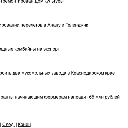
отремонтирован Дом культуры
ировании перелетов в Анапу и Геленджик
ощные комбайны на экспорт
роить два мукомольных завода в Краснодарском крае
на гранты начинающим фермерам направят 65 млн рублей
|
След.
|
Конец