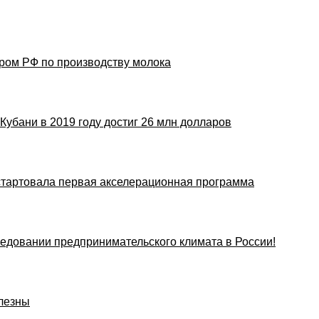
ером РФ по производству молока
Кубани в 2019 году достиг 26 млн долларов
стартовала первая акселерационная программа
едовании предпринимательского климата в России!
лезны