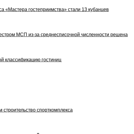
са «Мастера гостеприимства» стали 13 кубанцев
еестром МСП из-за среднесписочной численности решена
ой классификацию гостиниц
м строительство спорткомплекса