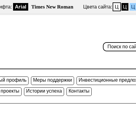
Arial
Times New Roman
Ц
Ц
Ц
ифта:
Цвета сайта:
ый профиль
Меры поддержки
Инвестиционные предло
 проекты
Истории успеха
Контакты