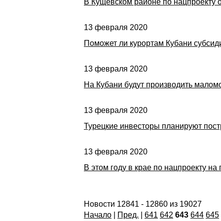
В Кущевском районе по нацпроекту 
13 февраля 2020
Поможет ли курортам Кубани субсид
13 февраля 2020
На Кубани будут производить малом
13 февраля 2020
Турецкие инвесторы планируют пост
13 февраля 2020
В этом году в крае по нацпроекту 
Новости 12841 - 12860 из 19027
Начало
|
Пред.
|
641
642
643
644
645