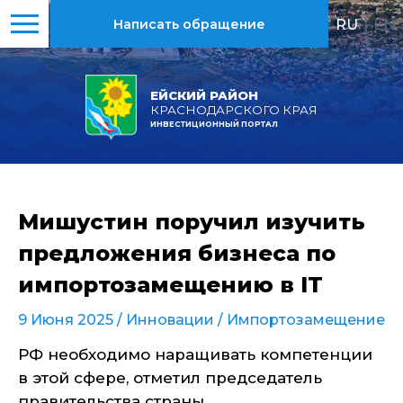
RU
|
EN
Написать обращение
ЕЙСКИЙ РАЙОН
КРАСНОДАРСКОГО КРАЯ
ИНВЕСТИЦИОННЫЙ ПОРТАЛ
Мишустин поручил изучить
предложения бизнеса по
импортозамещению в IТ
9 Июня 2025 /
Инновации
/
Импортозамещение
РФ необходимо наращивать компетенции
в этой сфере, отметил председатель
правительства страны.