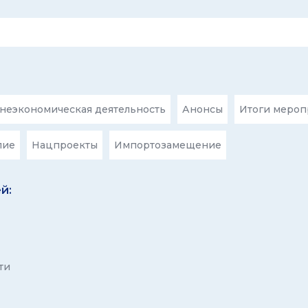
еэкономическая деятельность
Анонсы
Итоги мероп
лие
Нацпроекты
Импортозамещение
й:
ти